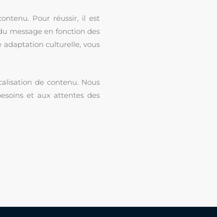
ontenu. Pour réussir, il est
du message en fonction des
e adaptation culturelle, vous
alisation de contenu. Nous
esoins et aux attentes des